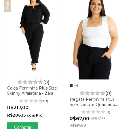
(0)
+4
Calca Feminina Plus Size
(0)
Skinny Alfaiataria - Zara
Regata Feminina Plus
(0)
Size Decote Quadrado
R$217,00
em Suplex - Mel
(0)
R$206,15
com
Pix
R$67,00
-
51
%
OFF
R$137,00
Comprar