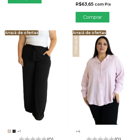
R$63,65
com
Pix
Comprar
Arraiá de ofertas
Arraiá de ofertas
Frete grátis
+4
+1
(0)
(0)