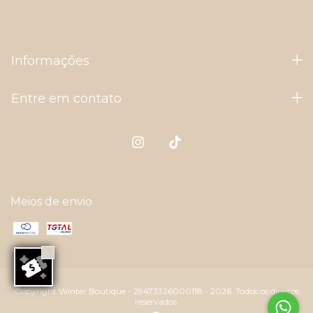
Quero receber ofertas e comunicaçõ
ou WhatsApp.
Informações
Entre em contato
Meios de envio
Copyright Winter Boutique - 29473326000118 - 2026. Todos os direitos
reservados.