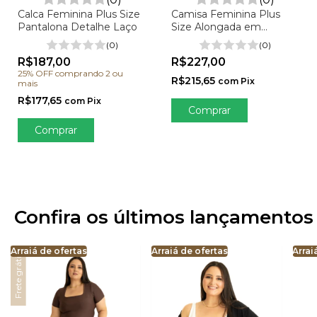
Camisa Feminina Plus
Calca Feminina Plus Size
Size Alongada em
Pantalona Detalhe Laço
Viscolinho - Lais
(0)
(0)
R$227,00
R$187,00
25% OFF
comprando 2 ou
R$215,65
com
Pix
mais
R$177,65
com
Pix
Comprar
Comprar
Confira os últimos lançamentos
Arraiá de ofertas
Arraiá de ofertas
Arrai
Frete grátis