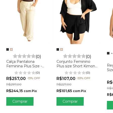
+
(0)
(0)
Calça Pantalona
Conjunto Feminino
Reg
Feminina Plus Size -
Plus size Short Kimono
Gire a roleta e 
Siz
Celina
e Cropped - Mariana
(0)
(0)
seu prêm
em 
R$257,00
-
13
%
OFF
R$107,00
-
53
%
OFF
R$
R$297,00
R$227,00
R$1
R$244,15
R$101,65
com
Pix
com
Pix
R$
Comprar
Comprar