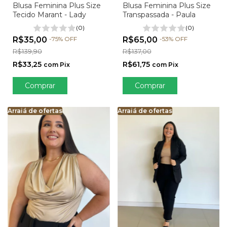
Blusa Feminina Plus Size
Blusa Feminina Plus Size
Transpassada - Paula
Tecido Marant - Lady
(0)
(0)
R$65,00
-
53
%
OFF
R$35,00
-
75
%
OFF
R$137,00
R$139,90
R$61,75
R$33,25
com
Pix
com
Pix
Comprar
Comprar
Arraiá de ofertas
Arraiá de ofertas
Arraiá de ofertas
Arraiá de ofertas
Arraiá de ofertas
Arra
Ar