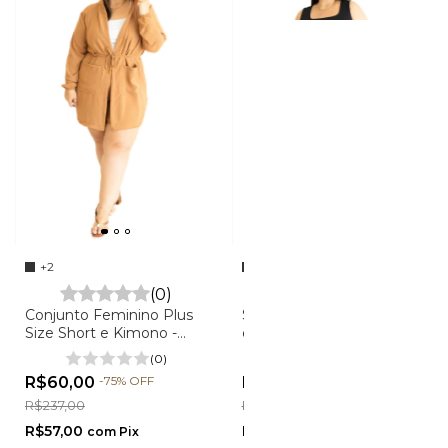
+2
+1
(0)
(0)
Conjunto Feminino Plus
Saia Feminina Plus Size
Size Short e Kimono -
em Tule - Lara
Daniela
(0)
(0)
R$60,00
-
75
%
OFF
R$147,00
-
32
%
OFF
R$237,00
R$217,00
R$57,00
R$139,65
com
Pix
com
Pix