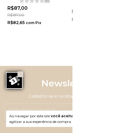
(0)
Quadrado - Jessica
(0)
R$87,00
R$207,00
R$197,00
R$196,65
com
Pix
R$82,65
com
Pix
Newsletter
Cadastre-se e receba nossas ofertas.
Ao navegar por este site
você aceita o uso de cookies
para
agilizar a sua experiência de compra.
Entendi