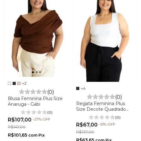
+2
+4
(0)
(0)
Blusa Feminina Plus Size
Regata Feminina Plus
Anaruga - Gabi
Size Decote Quadrado
(0)
em Suplex - Mel
(0)
R$107,00
-
27
%
OFF
R$67,00
-
51
%
OFF
R$147,00
R$137,00
R$101,65
com
Pix
R$63,65
com
Pix