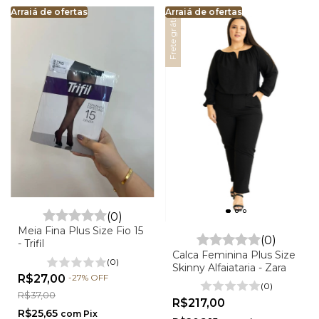
Arraiá de ofertas
Arraiá de ofertas
Arraiá de ofertas
Ar
Frete grátis
(0)
Meia Fina Plus Size Fio 15
(0)
- Trifil
Calca Feminina Plus Size
(0)
Skinny Alfaiataria - Zara
R$27,00
-
27
%
OFF
(0)
R$37,00
R$217,00
R$25,65
com
Pix