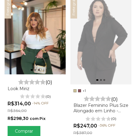
Frete grátis
Frete grátis
(0)
Look Miriz
+1
(0)
(0)
R$314,00
-
14
%
OFF
Blazer Feminino Plus Size
R$364,00
Alongado em Linho -
Vanessa
R$298,30
com
Pix
(0)
R$247,00
-
36
%
OFF
Comprar
R$387,00