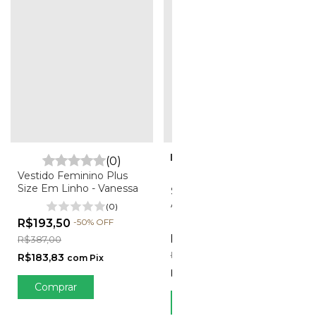
(0)
Vestido Feminino Plus
(0)
Size Em Linho - Vanessa
Short Feminino Plus Size
Alfaiataria Com Cinto
(0)
Cordas - Beatriz
R$193,50
-
50
%
OFF
(0)
R$57,00
-
61
%
OFF
R$387,00
R$147,00
R$183,83
com
Pix
R$54,15
com
Pix
Comprar
Comprar