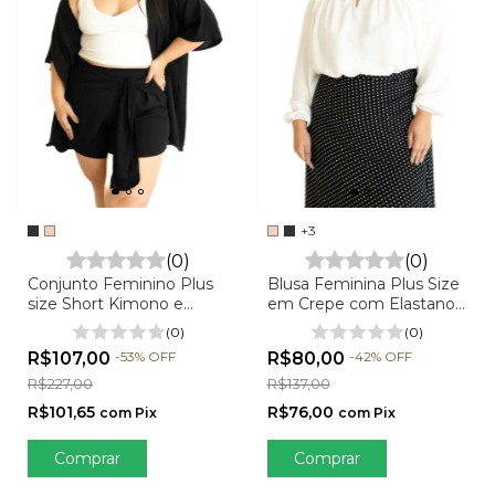
+3
(0)
(0)
Blusa Feminina Plus Size
Conjunto Feminino Plus
em Crepe com Elastano -
size Short Kimono e
Ana ML
Cropped - Mariana
(0)
(0)
R$80,00
-
42
%
OFF
R$107,00
-
53
%
OFF
R$137,00
R$227,00
R$76,00
R$101,65
com
Pix
com
Pix
Comprar
Comprar