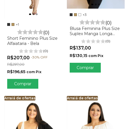
+3
(0)
+1
Blusa Feminina Plus Size
(0)
Suplex Manga Longa
Short Feminino Plus Size
Gola Boba - Amanda
(0)
Alfaiataria - Bela
R$137,00
(0)
R$130,15
com
Pix
R$207,00
-
30
%
OFF
R$297,00
Comprar
R$196,65
com
Pix
Comprar
Arraiá de ofertas
Arraiá de ofertas
Arraiá de ofertas
Arraiá de ofertas
Arraiá de ofertas
Arra
Ar