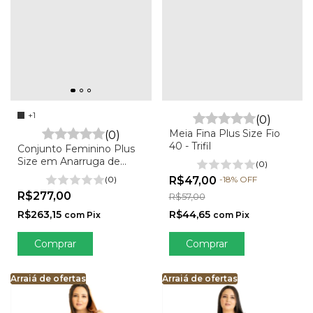
+1
(0)
Meia Fina Plus Size Fio
(0)
40 - Trifil
Conjunto Feminino Plus
Size em Anarruga de
(0)
Calça e Blusa Assimétrica
(0)
R$47,00
-
18
%
OFF
– Mariss
R$277,00
R$57,00
R$263,15
R$44,65
com
Pix
com
Pix
Comprar
Comprar
Arraiá de ofertas
Arraiá de ofertas
Arraiá de ofertas
Arraiá de ofertas
Arraiá de ofertas
Arra
Ar