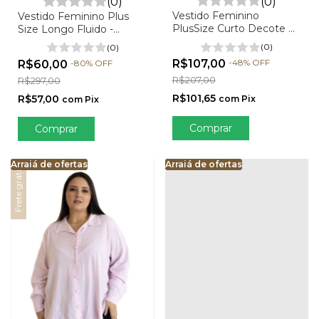
(0)
(0)
Vestido Feminino
Vestido Feminino Plus
PlusSize Curto Decote V
Size Longo Fluido -
Viscolinho - Lorena
Fernanda
(0)
(0)
R$107,00
-
48
%
OFF
R$60,00
-
80
%
OFF
R$207,00
R$297,00
R$101,65
R$57,00
com
Pix
com
Pix
Comprar
Comprar
Arraiá de ofertas
Arraiá de ofertas
Arraiá de ofertas
Arraiá de ofertas
Arraiá de ofertas
Arra
Ar
Frete grátis