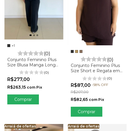
+1
(0)
(0)
Conjunto Feminino Plus
Size Blusa Manga Longa
Conjunto Feminino Plus
e Calça em Moletinho -
Size Short e Regata em
(0)
Barbara
Crepe - Madri
(0)
R$277,00
R$87,00
-
58
%
OFF
R$263,15
com
Pix
R$207,00
Comprar
R$82,65
com
Pix
Comprar
Arraiá de ofertas
Arraiá de ofertas
Arraiá de ofertas
Arraiá de ofertas
Arraiá de ofertas
Arra
Ar