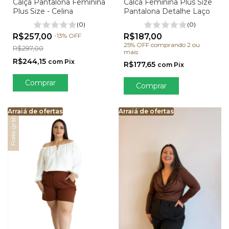
Calca Feminina Plus Size
Calça Pantalona Feminina
Pantalona Detalhe Laço
Plus Size - Celina
(0)
(0)
R$187,00
R$257,00
-
13
%
OFF
25% OFF
comprando 2 ou
R$297,00
mais
R$244,15
com
Pix
R$177,65
com
Pix
Comprar
Comprar
Arraiá de ofertas
Arraiá de ofertas
Arraiá de ofertas
Arraiá de ofertas
Arraiá de ofertas
Arra
Ar
Frete grátis