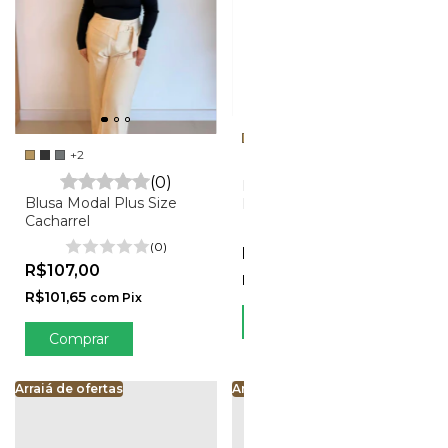
+2
(0)
(0)
Blusa Feminina Plus Size
Blusa Modal Plus Size
Malha Flanelada - Pietra
Cacharrel
(0)
(0)
R$127,00
R$107,00
R$120,65
com
Pix
R$101,65
com
Pix
Comprar
Comprar
Arraiá de ofertas
Arraiá de ofertas