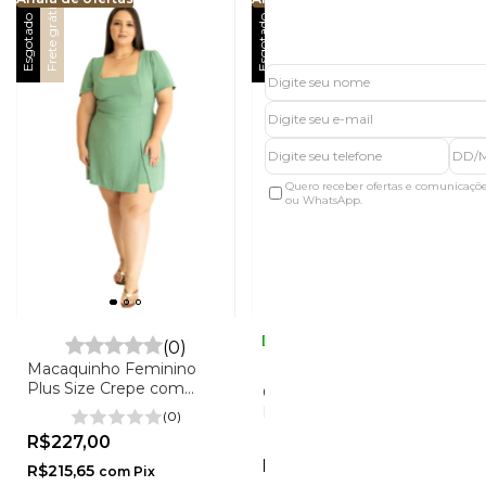
Frete grátis
Frete grátis
Esgotado
Esgotado
Quero receber ofertas e comunicaçõ
ou WhatsApp.
(0)
Macaquinho Feminino
(0)
Plus Size Crepe com
Chemise Longa Feminina
Elastano - Kauany
Plus Size Crepe com
(0)
Elastano - Marcia
R$227,00
(0)
R$237,00
R$215,65
com
Pix