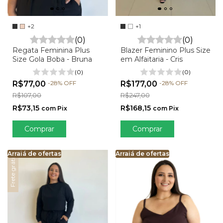
+2
+1
(0)
(0)
Regata Feminina Plus
Blazer Feminino Plus Size
Size Gola Boba - Bruna
em Alfaitaria - Cris
(0)
(0)
R$77,00
-
28
%
OFF
R$177,00
-
28
%
OFF
R$107,00
R$247,00
R$73,15
R$168,15
com
Pix
com
Pix
Comprar
Comprar
Arraiá de ofertas
Arraiá de ofertas
Arraiá de ofertas
Arraiá de ofertas
Arraiá de ofertas
Arra
Ar
Frete grátis