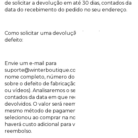
de solicitar a devolução em até 30 dias, contados da
data do recebimento do pedido no seu endereço.
Como solicitar uma devolução de produtos com
defeito:
Envie um e-mail para
suporte@winterboutique.com.br
, informando seu
nome completo, número do pedido e informações
sobre o defeito de fabricação (descrição com fotos
ou vídeos). Analisaremos o seu caso em até 30 dias
contados da data em que recebermos os produtos
devolvidos. O valor será reembolsado utilizando o
mesmo método de pagamento que você
selecionou ao comprar na nossa loja virtual. Não
haverá custo adicional para você receber o
reembolso.