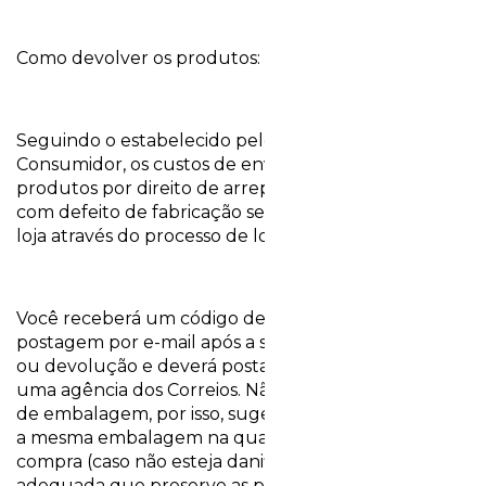
Como devolver os produtos:
Seguindo o estabelecido pelo Direito do
Consumidor, os custos de envio da devolução de
produtos por direito de arrependimento ou itens
com defeito de fabricação serão cobertos pela nossa
loja através do processo de logística reversa.
Você receberá um código de autorização de
postagem por e-mail após a sua solicitação de troca
ou devolução e deverá postar a mercadoria em
uma agência dos Correios. Não cobrimos os custos
de embalagem, por isso, sugerimos que você utilize
a mesma embalagem na qual recebeu a sua
compra (caso não esteja danificada) ou uma caixa
adequada que preserve as peças durante o