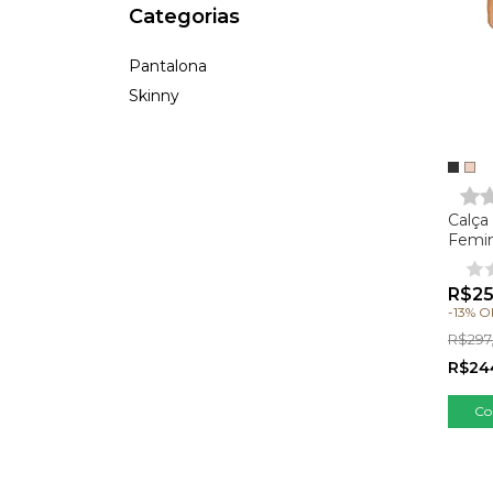
Categorias
Pantalona
Skinny
Calça
Femin
- Celi
R$25
-
13
%
O
R$297
R$24
Co