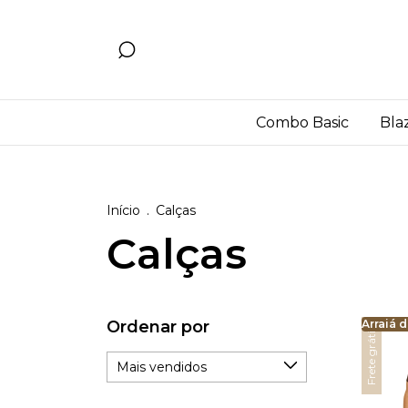
Combo Basic
Bla
Início
.
Calças
Calças
Ordenar por
Arraiá d
Arraiá d
Frete grátis