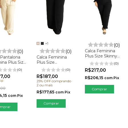
+1
(0)
Calca Feminina
(0)
(0)
Plus Size Skinny
Calca Feminina
 Pantalona
Alfaiataria - Zara
Plus Size
ina Plus Size
(0)
Pantalona Detalhe
na
R$217,00
(0)
(0)
Laço
R$187,00
7,00
R$206,15
com
Pix
25% OFF
comprando
FF
2 ou mais
,00
Comprar
R$177,65
com
Pix
4,15
com
Pix
Comprar
mprar