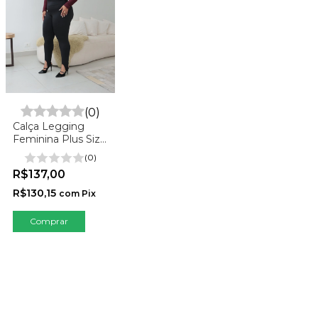
(0)
Calça Legging
Feminina Plus Size
de Pezinho
(0)
R$137,00
R$130,15
com
Pix
Comprar