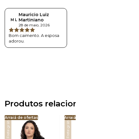
2
1
Mauricio Luiz
Martiniano
M L
28 de maio, 2026
Bom caimento. A esposa
adorou.
Produtos relacionados
Arraiá de ofertas
Arraiá de ofertas
Arraiá 
Frete grátis
Frete grátis
Esgotado