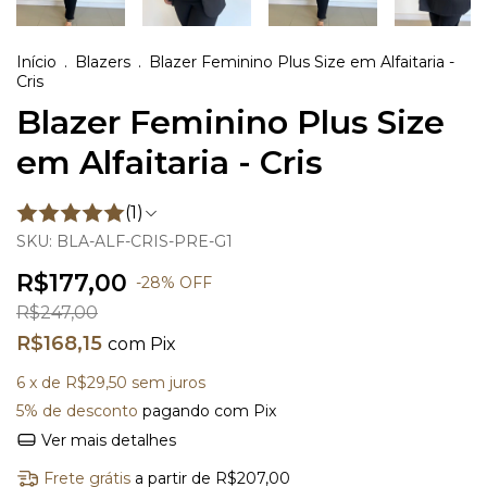
Início
.
Blazers
.
Blazer Feminino Plus Size em Alfaitaria -
Cris
Blazer Feminino Plus Size
em Alfaitaria - Cris
(1)
SKU:
BLA-ALF-CRIS-PRE-G1
R$177,00
-
28
%
OFF
R$247,00
R$168,15
com
Pix
6
x de
R$29,50
sem juros
5% de desconto
pagando com Pix
Ver mais detalhes
Frete grátis
a partir de
R$207,00