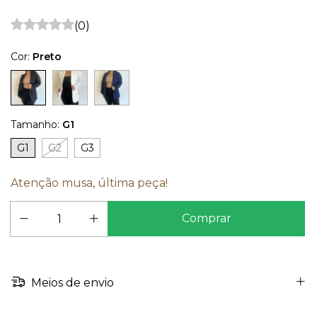
(0)
Cor:
Preto
Tamanho:
G1
G1
G2
G3
Atenção musa, última peça!
Meios de envio