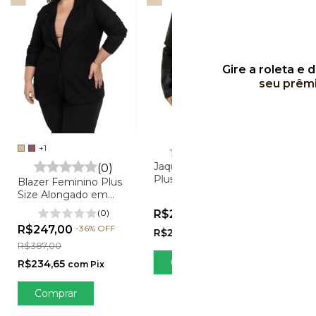
Gire a roleta e 
seu prêm
Kimo
+1
(0)
Plus 
Jaqueta Feminina
(0)
Visco
Plus Size Couro Fake -
Blazer Feminino Plus
Anelise
R$1
Size Alongado em
(0)
Linho - Vanessa
R$15
R$247,00
(0)
R$247,00
-
36
%
OFF
R$234,65
com
Pix
R$387,00
Comprar
R$234,65
com
Pix
Comprar