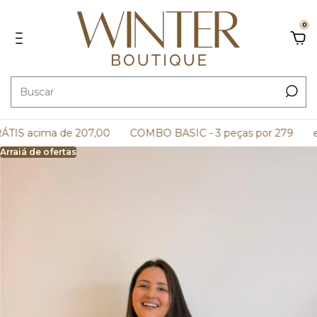
0
IS acima de 207,00
COMBO BASIC - 3 peças por 279
e 
Arraiá de ofertas