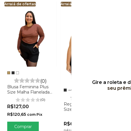
Arraiá de ofertas
Arraiá de ofertas
Arraiá 
(0)
Gire a roleta e 
Blusa Feminina Plus
seu prêm
+4
Blusa
Size Malha Flanelada -
Cacha
Pietra
(0)
(0)
Regata Feminina Plus
R$127,00
Size Decote
R$1
R$120,65
Quadrado em Suplex -
com
Pix
(0)
R$10
Mel
R$67,00
-
51
%
OFF
Comprar
R$137,00
C