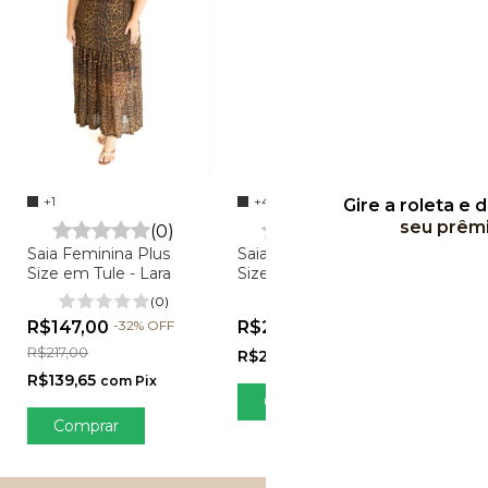
+4
+1
Gire a roleta e 
seu prêm
Calca
(0)
(0)
Size 
Saia Feminina Plus
Saia Feminina Plus
- Zar
Size Transpassada em
Size em Tule - Lara
Viscolinho - Marli
(0)
R$2
(0)
R$227,00
R$147,00
-
32
%
OFF
R$20
R$217,00
R$215,65
com
Pix
C
R$139,65
com
Pix
Comprar
Comprar