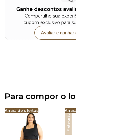
Ganhe descontos avaliando este produto
Compartilhe sua experiência e receba um
cupom exclusivo para sua próxima compra.
Avaliar e ganhar desconto
Para compor o look <3
Arraiá de ofertas
Arraiá de ofertas
Arraiá 
Frete grátis
Frete grátis