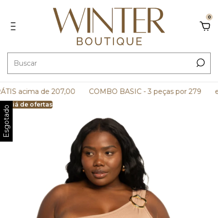
0
IS acima de 207,00
COMBO BASIC - 3 peças por 279
e 
Arraiá de ofertas
Esgotado