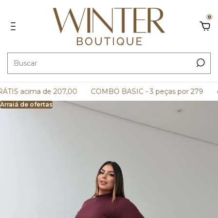
0
TIS acima de 207,00
COMBO BASIC - 3 peças por 279
e 
Arraiá de ofertas