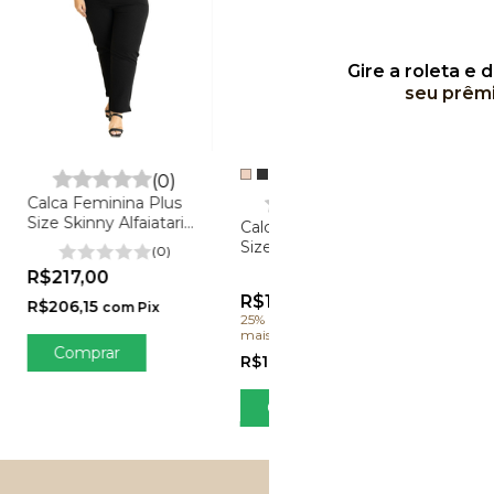
Gire a roleta e 
seu prêm
+1
(0)
Calca Feminina Plus
(0)
Size Skinny Alfaiataria
Calca Feminina Plus
Calça
- Zara
Size Pantalona
Femin
(0)
Detalhe Laço
Celin
R$217,00
(0)
R$187,00
R$2
R$206,15
com
Pix
25% OFF
comprando 2 ou
R$297
mais
Comprar
R$24
R$177,65
com
Pix
C
Comprar