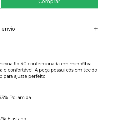
 envio
minina fio 40 confeccionada em microfibra
da e confortável. A peça possui cós em tecido
 para ajuste perfeito.
93% Poliamida
astano