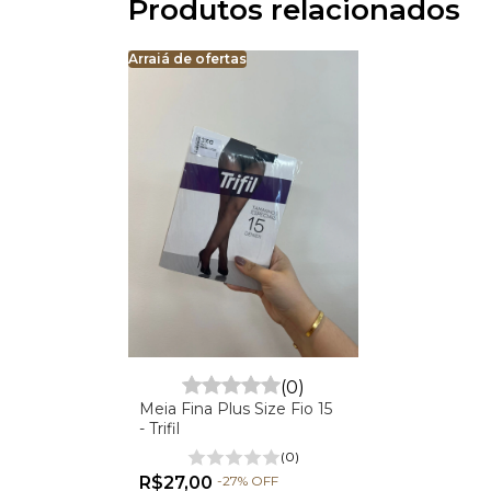
Produtos relacionados
Arraiá de ofertas
(0)
Meia Fina Plus Size Fio 15
- Trifil
(0)
R$27,00
-
27
%
OFF