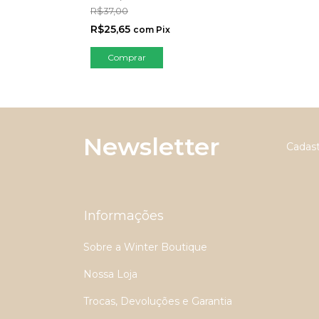
R$37,00
R$25,65
com
Pix
Comprar
Newsletter
Cadast
Informações
Sobre a Winter Boutique
Nossa Loja
Trocas, Devoluções e Garantia