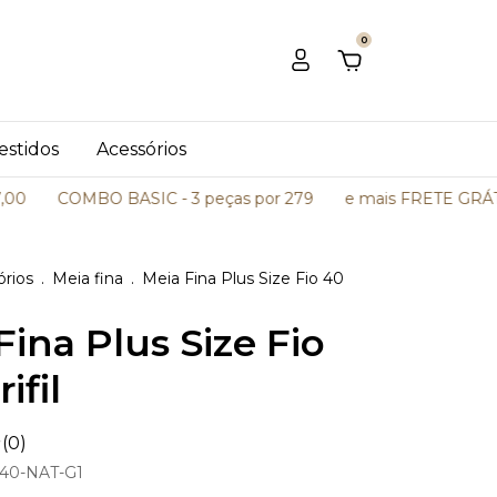
0
estidos
Acessórios
COMBO BASIC - 3 peças por 279
e mais FRETE GRÁTIS a
órios
.
Meia fina
.
Meia Fina Plus Size Fio 40
Fina Plus Size Fio
ifil
(0)
40-NAT-G1