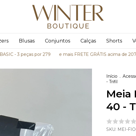
zers
Blusas
Conjuntos
Calças
Shorts
V
- 3 peças por 279
e mais FRETE GRÁTIS acima de 207,00
Início
.
Acess
- Trifil
Meia 
40 - Tr
SKU:
MEI-FIO