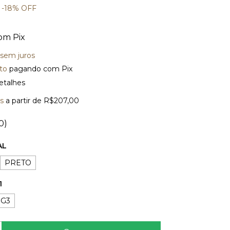
-
18
%
OFF
om
Pix
sem juros
to
pagando com Pix
etalhes
is
a partir de
R$207,00
0)
AL
PRETO
1
G3