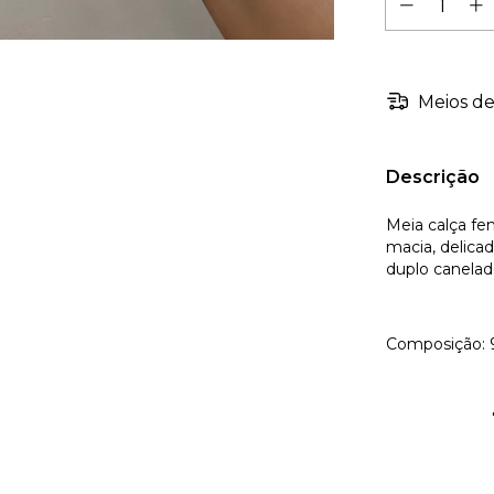
Meios de
Descrição
Meia calça fe
macia, delica
duplo canelado
Composição: 
7% El