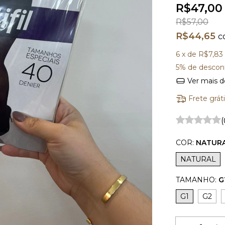
R$47,00
R$57,00
R$44,65
c
6
x de
R$7,83
5% de descon
Ver mais d
Frete grát
(
COR:
NATUR
NATURAL
TAMANHO:
G
G1
G2