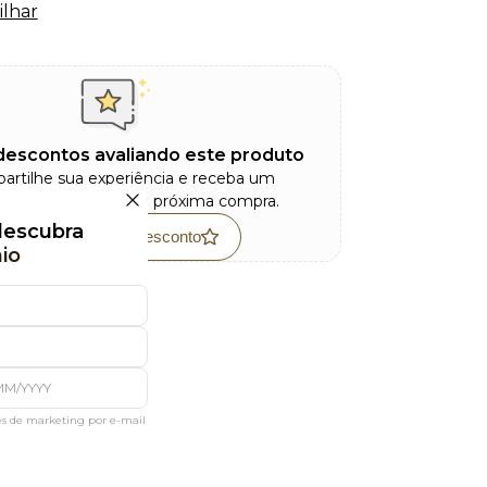
lhar
escontos avaliando este produto
artilhe sua experiência e receba um
 exclusivo para sua próxima compra.
 descubra
Avaliar e ganhar desconto
io
es de marketing por e-mail