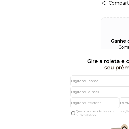
Comparti
Ganhe d
Comp
cupom
Gire a roleta e
seu prêm
Quero receber ofertas e comunicaçõ
ou WhatsApp.