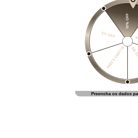
10% OFF
R
5% OFF
FRETE GRÁTIS
R$ 2
Preencha os dados pa