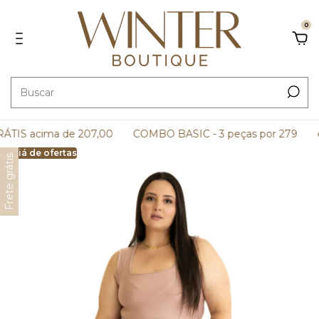
0
TIS acima de 207,00
COMBO BASIC - 3 peças por 279
e 
Arraiá de ofertas
Frete grátis