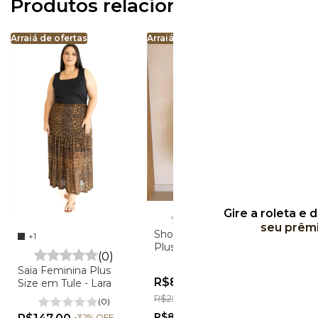
Produtos relacionados
Arraiá de ofertas
Arraiá de ofertas
Gire a roleta e 
(0)
seu prêm
Short Saia Feminino
+1
Plus Size Alfaiataria -
(0)
Bella
(0)
Saia Feminina Plus
R$87,00
-
66
%
OFF
Size em Tule - Lara
R$257,00
(0)
R$82,65
com
Pix
-
32
%
OFF