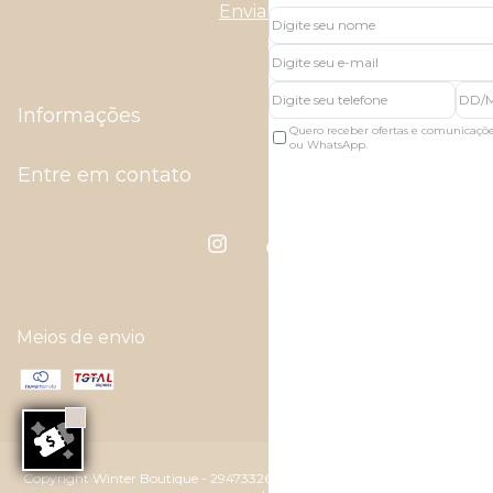
Informações
Quero receber ofertas e comunicaçõ
ou WhatsApp.
Entre em contato
Meios de envio
Copyright Winter Boutique - 29473326000118 - 2026. Todos os direitos