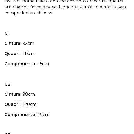
invisível, botão fake e detalhe em cinto de cordas que traz
um charme único à peça. Elegante, versátil e perfeito para
compor looks estilosos.
G1
Cintura
: 92cm
Quadril
: 116cm
Comprimento
: 45cm
G2
Cintura
: 98cm
Quadril
: 120cm
Comprimento
: 49cm