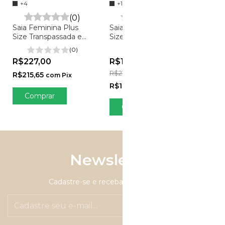
Short
+4
+1
Plus S
(0)
(0)
Bella
Saia Feminina Plus
Saia Feminina Plus
R$8
Size Transpassada em
Size em Tule - Lara
Viscolinho - Marli
R$257
(0)
(0)
R$82
R$227,00
R$147,00
-
32
%
OFF
R$217,00
R$215,65
com
Pix
C
R$139,65
com
Pix
Comprar
Comprar
Newsletter
Cadastre-se e receba nossas ofertas.